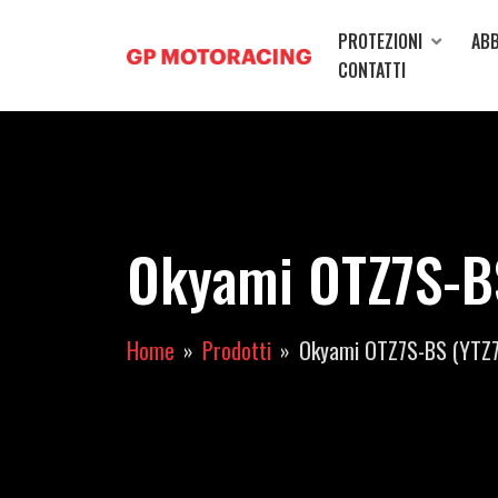
PROTEZIONI
ABB
CONTATTI
Okyami OTZ7S-B
Home
Prodotti
Okyami OTZ7S-BS (YTZ