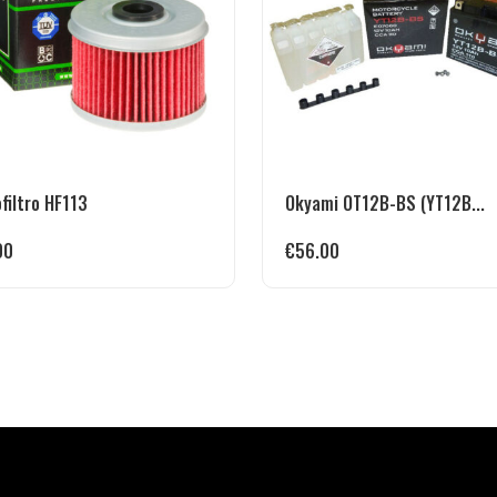
ofiltro HF113
Okyami OT12B-BS (YT12B...
00
€
56.00