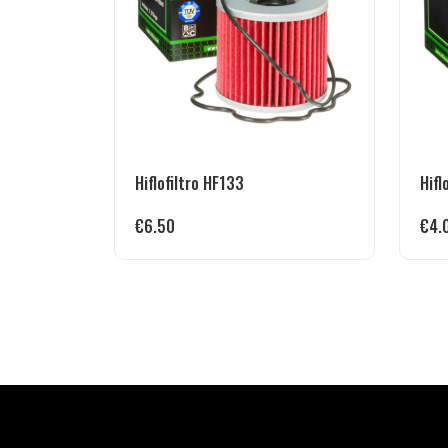
Hiflofiltro HF133
Hifl
€
6.50
€
4.