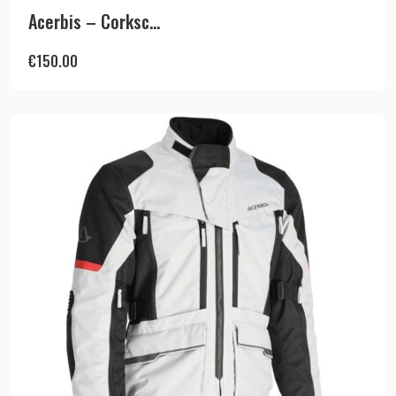
Acerbis – Corksc...
€
150.00