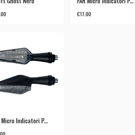
ft Ghost Nero
FAR Micro Indicatori P...
.00
€
17.00
 Micro Indicatori P...
.00