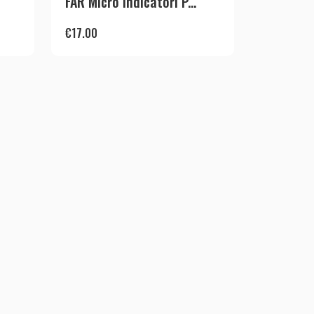
FAR Micro Indicatori P...
€
17.00