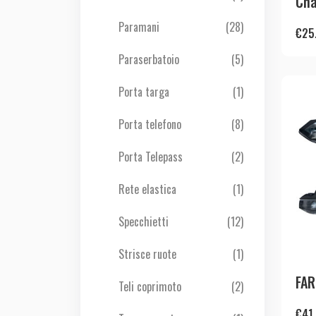
Cha
Paramani
(28)
€
25
Paraserbatoio
(5)
Porta targa
(1)
Porta telefono
(8)
Porta Telepass
(2)
Rete elastica
(1)
Specchietti
(12)
Strisce ruote
(1)
FAR
Teli coprimoto
(2)
€
41