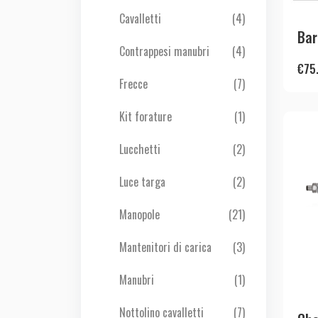
Cavalletti
(4)
Bar
Contrappesi manubri
(4)
€
75
Frecce
(7)
Kit forature
(1)
Lucchetti
(2)
Luce targa
(2)
Manopole
(21)
Mantenitori di carica
(3)
Manubri
(1)
Nottolino cavalletti
(7)