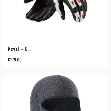
Rev’it – G...
€
179.00