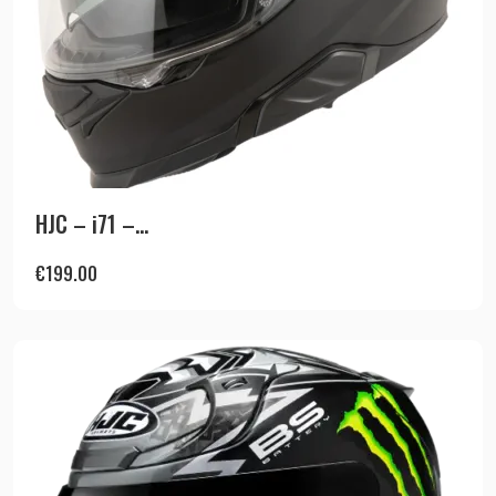
HJC – i71 –...
€
199.00