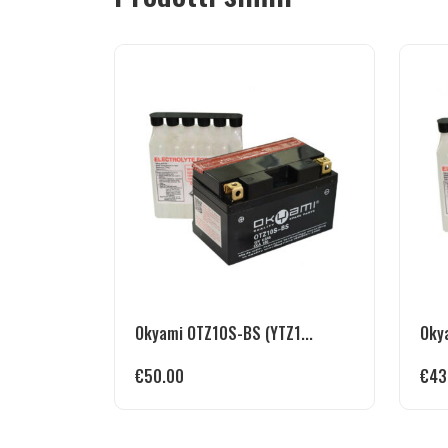
Okyami OTZ10S-BS (YTZ1...
Oky
€
50.00
€
43