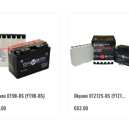
ami OT9B-BS (YT9B-BS)
Okyami OTZ12S-BS (YTZ1...
.00
€
62.00