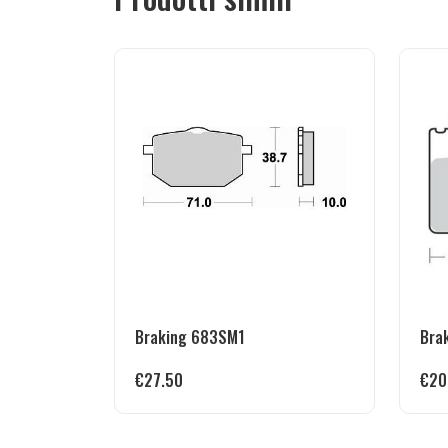
Braking 683SM1
Bra
€
27.50
€
20