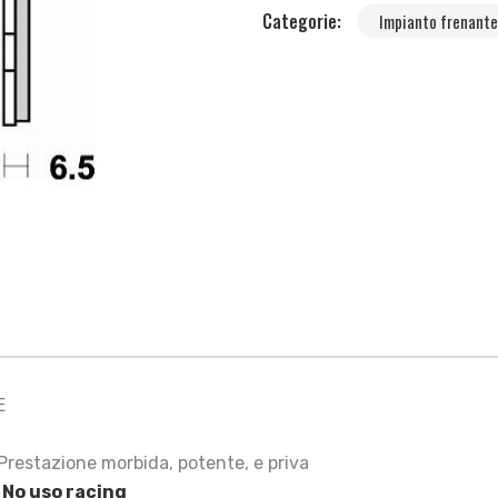
Categorie:
Impianto frenante
E
restazione morbida, potente, e priva
.
No uso racing