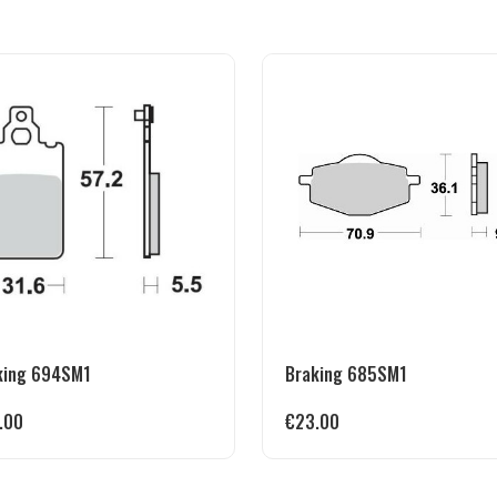
king 694SM1
Braking 685SM1
.00
€
23.00