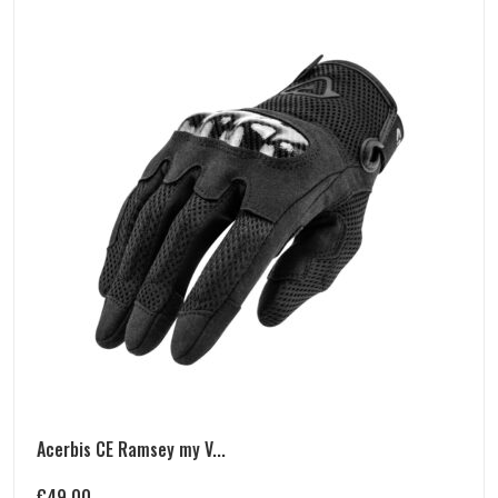
Acerbis CE Ramsey my V...
€
49.00