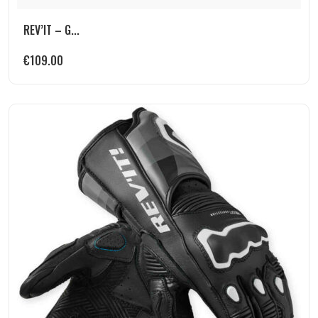
REV’IT – G...
€
109.00